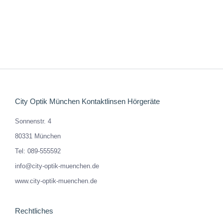
LUTZ
159,00
€
Enthält 19% MwSt. DE
zzgl.
Versand
City Optik München Kontaktlinsen Hörgeräte
Sonnenstr. 4
80331 München
Tel: 089-555592
info@city-optik-muenchen.de
www.city-optik-muenchen.de
Rechtliches