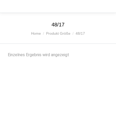
48/17
Sie befinden sich hier:
Home
Produkt Größe
48/17
Einzelnes Ergebnis wird angezeigt