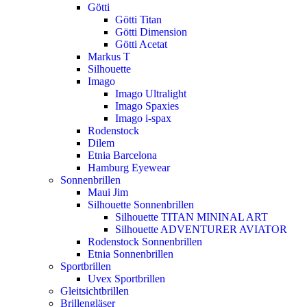
Götti
Götti Titan
Götti Dimension
Götti Acetat
Markus T
Silhouette
Imago
Imago Ultralight
Imago Spaxies
Imago i-spax
Rodenstock
Dilem
Etnia Barcelona
Hamburg Eyewear
Sonnenbrillen
Maui Jim
Silhouette Sonnenbrillen
Silhouette TITAN MININAL ART
Silhouette ADVENTURER AVIATOR
Rodenstock Sonnenbrillen
Etnia Sonnenbrillen
Sportbrillen
Uvex Sportbrillen
Gleitsichtbrillen
Brillengläser