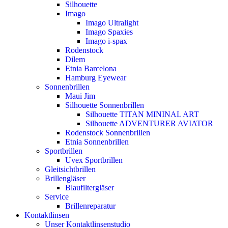
Silhouette
Imago
Imago Ultralight
Imago Spaxies
Imago i-spax
Rodenstock
Dilem
Etnia Barcelona
Hamburg Eyewear
Sonnenbrillen
Maui Jim
Silhouette Sonnenbrillen
Silhouette TITAN MININAL ART
Silhouette ADVENTURER AVIATOR
Rodenstock Sonnenbrillen
Etnia Sonnenbrillen
Sportbrillen
Uvex Sportbrillen
Gleitsichtbrillen
Brillengläser
Blaufiltergläser
Service
Brillenreparatur
Kontaktlinsen
Unser Kontaktlinsenstudio