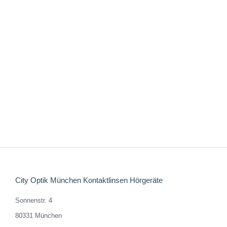
MOMENTUM 5529
435,00
€
Enthält 19% MwSt. DE
zzgl.
Versand
City Optik München Kontaktlinsen Hörgeräte
Sonnenstr. 4
80331 München