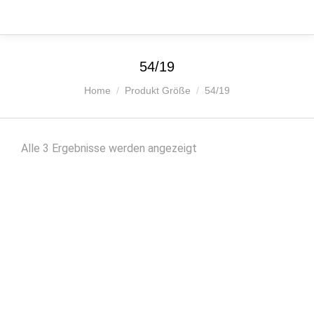
54/19
Sie befinden sich hier:
Home
Produkt Größe
54/19
Nach
Alle 3 Ergebnisse werden angezeigt
Beliebtheit
sortiert