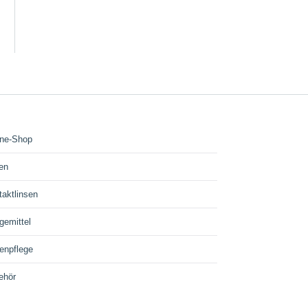
ine-Shop
len
taktlinsen
gemittel
enpflege
ehör