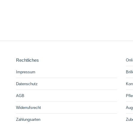
6,90
€
nthält 19% MwSt. DE
zzgl.
Versand
Rechtliches
Onl
Impressum
Bril
Datenschutz
Kon
AGB
Pfle
Widerrufsrecht
Aug
Zahlungsarten
Zub