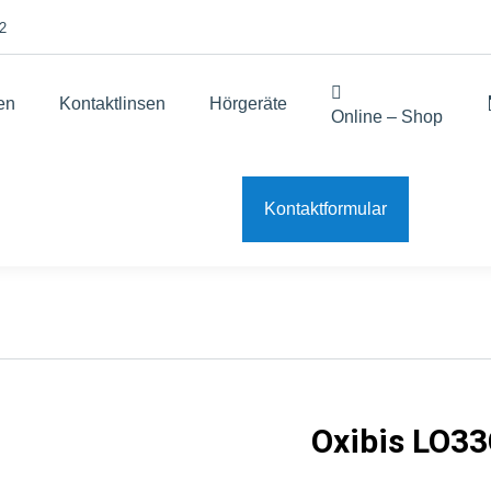
2
len
Kontaktlinsen
Hörgeräte
Online – Shop
Kontaktformular
Oxibis LO3