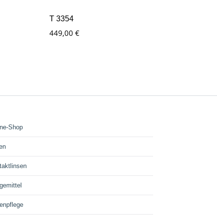
T 3354
449,00
€
ine-Shop
len
taktlinsen
gemittel
enpflege