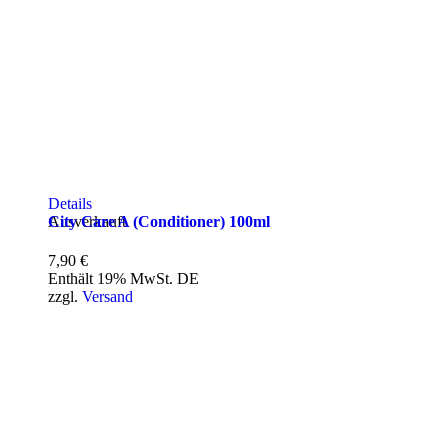
Details
City Care A (Conditioner) 100ml
Ausverkauft
7,90
€
Enthält 19% MwSt. DE
zzgl.
Versand