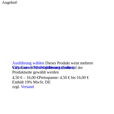
Angebot!
Ausführung wählen
Dieses Produkt weist mehrere
City Care S Kochsalzlösung (Saline)
Varianten auf. Die Optionen können auf der
Produktseite gewählt werden
4,50
€
–
16,00
€
Preisspanne: 4,50 € bis 16,00 €
Enthält 19% MwSt. DE
zzgl.
Versand