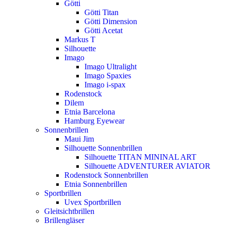
Götti
Götti Titan
Götti Dimension
Götti Acetat
Markus T
Silhouette
Imago
Imago Ultralight
Imago Spaxies
Imago i-spax
Rodenstock
Dilem
Etnia Barcelona
Hamburg Eyewear
Sonnenbrillen
Maui Jim
Silhouette Sonnenbrillen
Silhouette TITAN MININAL ART
Silhouette ADVENTURER AVIATOR
Rodenstock Sonnenbrillen
Etnia Sonnenbrillen
Sportbrillen
Uvex Sportbrillen
Gleitsichtbrillen
Brillengläser