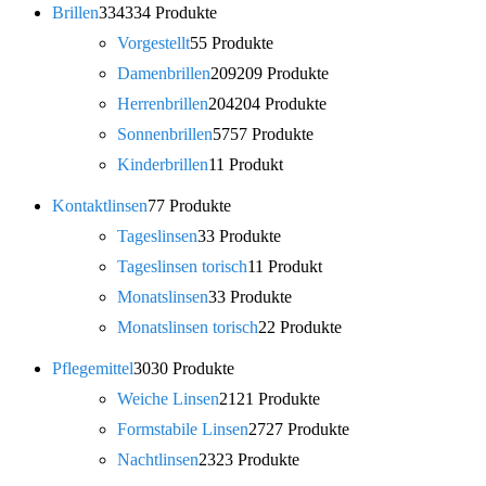
Brillen
334
334 Produkte
Vorgestellt
5
5 Produkte
Damenbrillen
209
209 Produkte
Herrenbrillen
204
204 Produkte
Sonnenbrillen
57
57 Produkte
Kinderbrillen
1
1 Produkt
Kontaktlinsen
7
7 Produkte
Tageslinsen
3
3 Produkte
Tageslinsen torisch
1
1 Produkt
Monatslinsen
3
3 Produkte
Monatslinsen torisch
2
2 Produkte
Pflegemittel
30
30 Produkte
Weiche Linsen
21
21 Produkte
Formstabile Linsen
27
27 Produkte
Nachtlinsen
23
23 Produkte