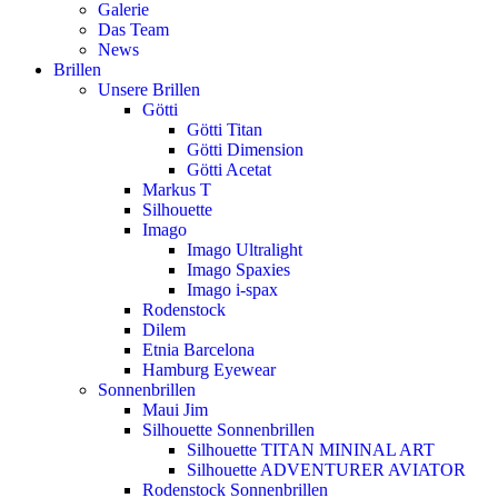
Galerie
Das Team
News
Brillen
Unsere Brillen
Götti
Götti Titan
Götti Dimension
Götti Acetat
Markus T
Silhouette
Imago
Imago Ultralight
Imago Spaxies
Imago i-spax
Rodenstock
Dilem
Etnia Barcelona
Hamburg Eyewear
Sonnenbrillen
Maui Jim
Silhouette Sonnenbrillen
Silhouette TITAN MININAL ART
Silhouette ADVENTURER AVIATOR
Rodenstock Sonnenbrillen