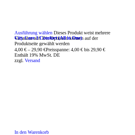
Ausführung wählen
Dieses Produkt weist mehrere
City Care 3 Comfort (All in One)
Varianten auf. Die Optionen können auf der
Produktseite gewählt werden
4,00
€
–
29,90
€
Preisspanne: 4,00 € bis 29,90 €
Enthält 19% MwSt. DE
zzgl.
Versand
In den Warenkorb