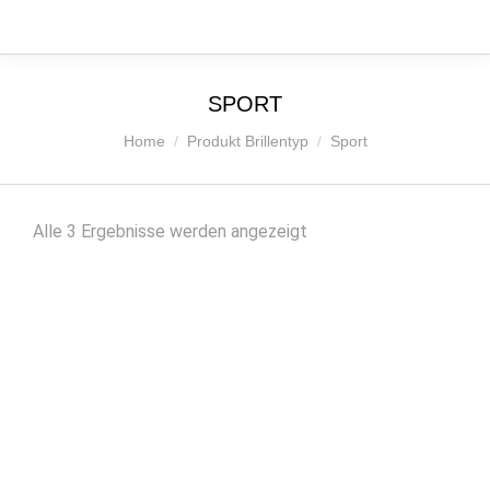
SPORT
Sie befinden sich hier:
Home
Produkt Brillentyp
Sport
Nach
Alle 3 Ergebnisse werden angezeigt
Beliebtheit
sortiert