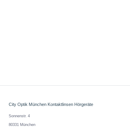
KANAIO COAST
242,00
€
Enthält 19% MwSt. DE
zzgl.
Versand
City Optik München Kontaktlinsen Hörgeräte
Sonnenstr. 4
80331 München