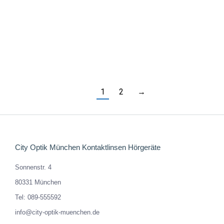
DYNAMICS COLORWAVE 5500
329,00
€
Enthält 19% MwSt. DE
zzgl.
Versand
1
2
→
City Optik München Kontaktlinsen Hörgeräte
Sonnenstr. 4
80331 München
Tel: 089-555592
info@city-optik-muenchen.de