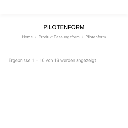
PILOTENFORM
Sie befinden sich hier:
Home
Produkt Fassungsform
Pilotenform
Nach
Ergebnisse 1 – 16 von 18 werden angezeigt
Beliebtheit
sortiert