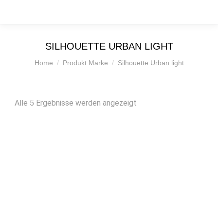
SILHOUETTE URBAN LIGHT
Sie befinden sich hier:
Home
Produkt Marke
Silhouette Urban light
Nach
Alle 5 Ergebnisse werden angezeigt
Beliebtheit
sortiert