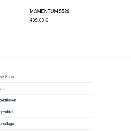
MOMENTUM 5529
435,00
€
ine-Shop
len
taktlinsen
gemittel
enpflege