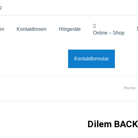
2
len
Kontaktlinsen
Hörgeräte
Online – Shop
Kontaktformular
Sie bef
Home
Dilem BACK