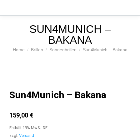
SUN4MUNICH –
BAKANA
Sie befinden sich hier:
Home
Brillen
Sonnenbrillen
Sun4Munich – Bakana
Sun4Munich – Bakana
159,00
€
Enthält 19% MwSt. DE
zzgl.
Versand