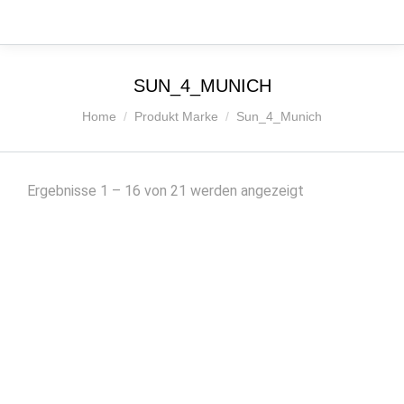
SUN_4_MUNICH
Sie befinden sich hier:
Home
Produkt Marke
Sun_4_Munich
Nach
Ergebnisse 1 – 16 von 21 werden angezeigt
Beliebtheit
sortiert