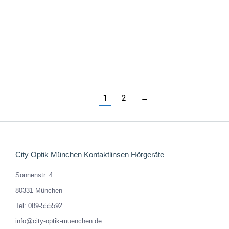
SUN4MUNICH – BERENIKE 592
159,00
€
Enthält 19% MwSt. DE
zzgl.
Versand
1
2
→
City Optik München Kontaktlinsen Hörgeräte
Sonnenstr. 4
80331 München
Tel: 089-555592
info@city-optik-muenchen.de