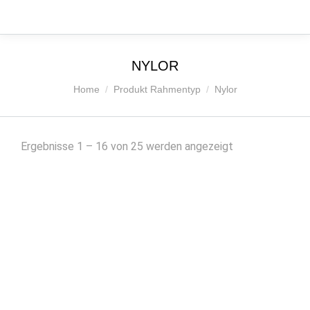
NYLOR
Sie befinden sich hier:
Home
Produkt Rahmentyp
Nylor
Nach
Ergebnisse 1 – 16 von 25 werden angezeigt
Beliebtheit
sortiert