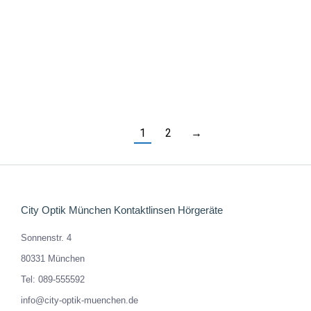
L1013
449,00
€
Enthält 19% MwSt. DE
zzgl.
Versand
1
2
→
City Optik München Kontaktlinsen Hörgeräte
Sonnenstr. 4
80331 München
Tel: 089-555592
info@city-optik-muenchen.de